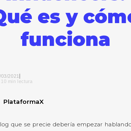
Qué es y cóm
funciona
/03/2021
10
min lectura
PlataformaX
log que se precie debería empezar habland