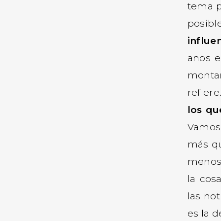
tema p
posibl
influe
años e
montañ
refier
los qu
Vamos,
más qu
menos-
la cos
las no
es la d