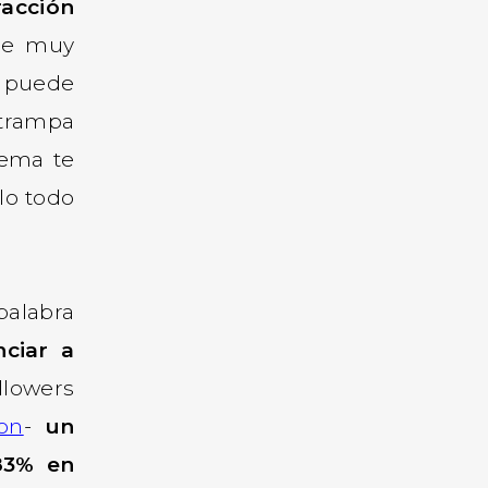
racción
ube muy
 puede
 trampa
tema te
lo todo
palabra
nciar a
lowers
on
-
un
83% en