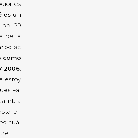
pciones
 es un
 de 20
a de la
empo se
rs como
y 2006
.
e estoy
ues –al
 cambia
asta en
es cuál
tre.