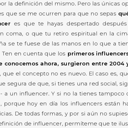
or la definición del mismo. Pero las únicas o
es que se me ocurren para que no sepas
qué
ncer
es que te hayas despertado después
n coma, o que tu retiro espiritual en la cim
a se te fuese de las manos en lo que a ti
e. Ten en cuenta que los
primeros influence
e conocemos ahora, surgieron entre 2004 
 que el concepto no es nuevo. El caso es, qu
e segura de que, si tienes una red social, sig
 a un influencer. Y si no la tienes tampoco
a, porque hoy en día los influencers están h
ticias. De todas formas, y por si aún no supies
efinición de influencer, permíteme que te ilus