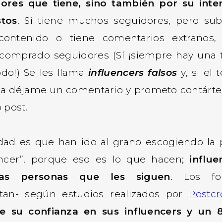
ores que tiene, sino también por su inte
stos
. Si tiene muchos seguidores, pero s
contenido o tiene comentarios extraños,
comprado seguidores (Sí ¡siempre hay una
odo!) Se les llama
influencers falsos
y, si el 
sa déjame un comentario y prometo contárte
 post.
dad es que han ido al grano escogiendo la 
encer”, porque eso es lo que hacen;
influe
las personas que les siguen
. Los fol
tan- según estudios realizados por
Postcr
e su confianza en sus influencers y un 