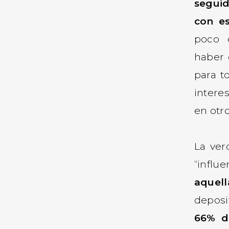
seguid
con e
poco 
haber 
para t
intere
en otro
La ver
“influ
aquel
deposi
66% d