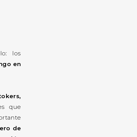
o: los
ango en
okers,
/es que
ortante
ero de